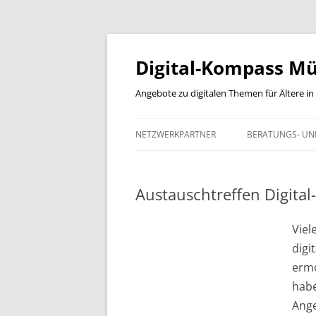
Zum
Inhalt
springen
Digital-Kompass Mü
Angebote zu digitalen Themen für Ältere i
NETZWERKPARTNER
BERATUNGS- UND
Austauschtreffen Digital
Viel
digi
erm
habe
Ang