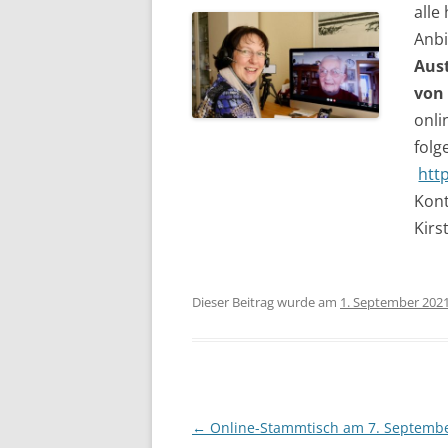
alle
Anbi
Aus
von 
onli
folg
htt
Kont
Kirs
Dieser Beitrag wurde am
1. September 202
Beitragsnavigation
←
Online-Stammtisch am 7. Septemb