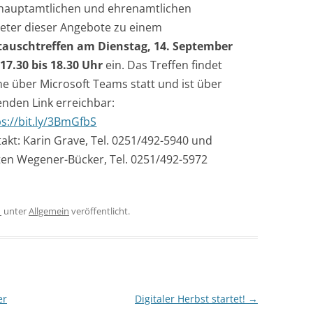
 hauptamtlichen und ehrenamtlichen
eter dieser Angebote zu einem
tauschtreffen am Dienstag, 14. September
17.30 bis 18.30 Uhr
ein. Das Treffen findet
ne über Microsoft Teams statt und ist über
enden Link erreichbar:
ps://bit.ly/3BmGfbS
akt: Karin Grave, Tel. 0251/492-5940 und
ten Wegener-Bücker, Tel. 0251/492-5972
1
unter
Allgemein
veröffentlicht.
er
Digitaler Herbst startet!
→