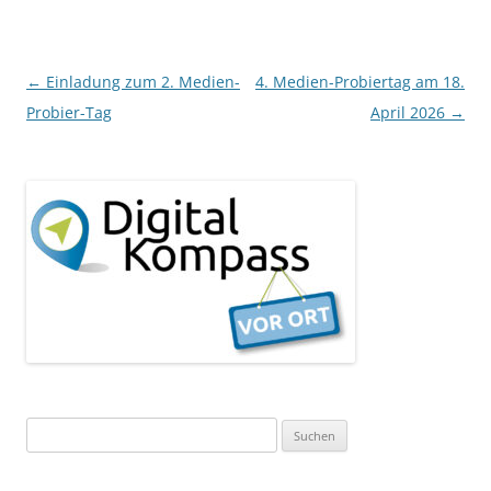
Beitragsnavigation
←
Einladung zum 2. Medien-
4. Medien-Probiertag am 18.
Probier-Tag
April 2026
→
Suchen
nach: