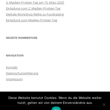
3. Medien-Probier-Tag am 15. März 2025
Einladung zum 2. Medien-Probier-Tag
Digitale Workshop-Reihe zu Fundraising
Einladung zum Medien-Probier-Tag
NEUESTE KOMMENTARE
NAVIGATION
Kontakt
Datenschutzerklärung
Impressum
Diese Website benutzt Cookies. Wenn du die Website weiter
nutzt, gehen wir von deinem Einverständnis aus.
Stolz präsentiert von WordPress